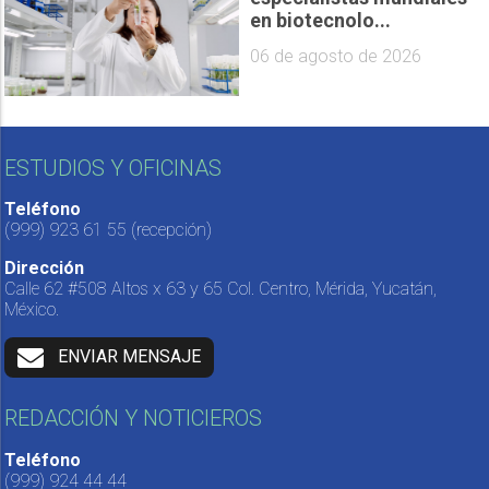
en biotecnolo...
06 de agosto de 2026
ESTUDIOS Y OFICINAS
Teléfono
(999) 923 61 55
(recepción)
Dirección
Calle 62 #508 Altos x 63 y 65 Col. Centro, Mérida, Yucatán,
México.
ENVIAR MENSAJE
REDACCIÓN Y NOTICIEROS
Teléfono
(999) 924 44 44