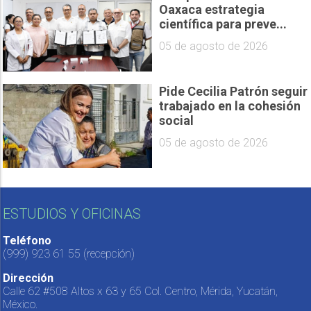
Oaxaca estrategia
científica para preve...
05 de agosto de 2026
Pide Cecilia Patrón seguir
trabajado en la cohesión
social
05 de agosto de 2026
ESTUDIOS Y OFICINAS
Teléfono
(999) 923 61 55
(recepción)
Dirección
Calle 62 #508 Altos x 63 y 65 Col. Centro, Mérida, Yucatán,
México.