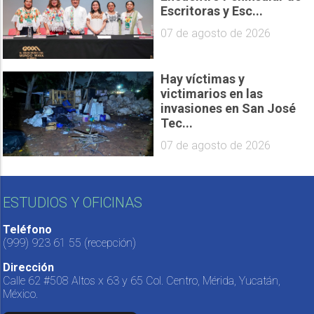
Escritoras y Esc...
07 de agosto de 2026
Hay víctimas y
victimarios en las
invasiones en San José
Tec...
07 de agosto de 2026
ESTUDIOS Y OFICINAS
Teléfono
(999) 923 61 55
(recepción)
Dirección
Calle 62 #508 Altos x 63 y 65 Col. Centro, Mérida, Yucatán,
México.