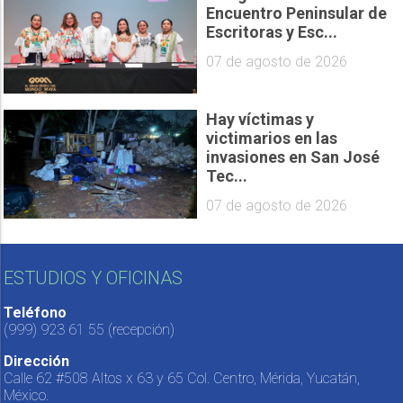
Encuentro Peninsular de
Escritoras y Esc...
07 de agosto de 2026
Hay víctimas y
victimarios en las
invasiones en San José
Tec...
07 de agosto de 2026
ESTUDIOS Y OFICINAS
Teléfono
(999) 923 61 55
(recepción)
Dirección
Calle 62 #508 Altos x 63 y 65 Col. Centro, Mérida, Yucatán,
México.