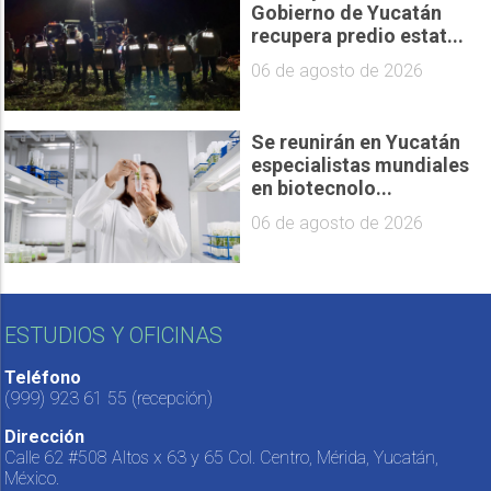
Gobierno de Yucatán
recupera predio estat...
06 de agosto de 2026
Se reunirán en Yucatán
especialistas mundiales
en biotecnolo...
06 de agosto de 2026
ESTUDIOS Y OFICINAS
Teléfono
(999) 923 61 55
(recepción)
Dirección
Calle 62 #508 Altos x 63 y 65 Col. Centro, Mérida, Yucatán,
México.