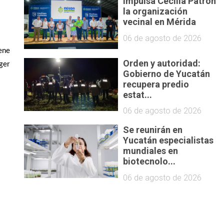
Impulsa Cecilia Patrón
la organización
vecinal en Mérida
06 de agosto de 2026
ene
Orden y autoridad:
ger
Gobierno de Yucatán
recupera predio
estat...
06 de agosto de 2026
Se reunirán en
Yucatán especialistas
mundiales en
biotecnolo...
06 de agosto de 2026