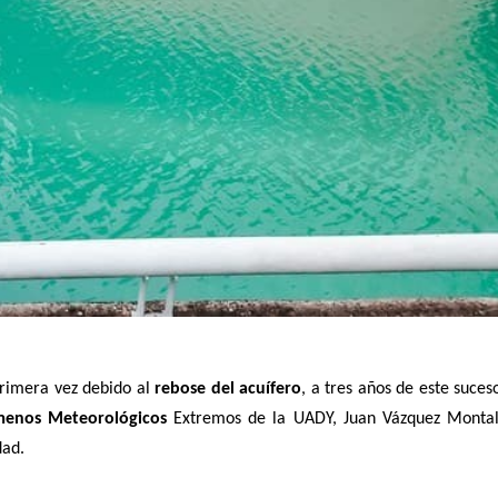
primera vez debido al
rebose del acuífero
, a tres años de este suces
menos
Meteorológicos
Extremos de la UADY, Juan Vázquez Montal
dad.