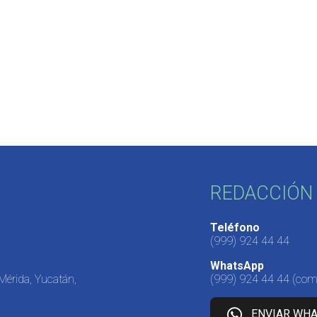
REDACCIÓN 
Teléfono
(999) 924 44 44
WhatsApp
 Mérida, Yucatán,
(999) 924 44 44
(come
ENVIAR WH