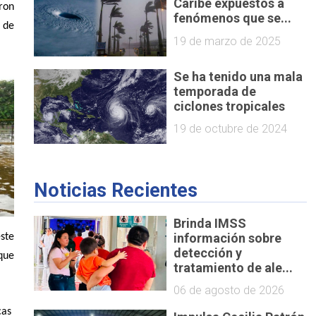
Caribe expuestos a
aron
fenómenos que se...
 de
19 de marzo de 2025
Se ha tenido una mala
temporada de
ciclones tropicales
19 de octubre de 2024
Noticias Recientes
Brinda IMSS
información sobre
ste
detección y
que
tratamiento de ale...
06 de agosto de 2026
cas