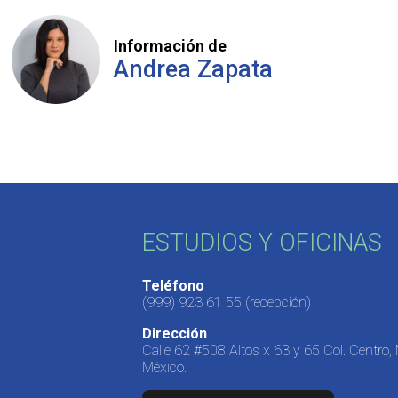
Información de
Andrea Zapata
ESTUDIOS Y OFICINAS
Teléfono
(999) 923 61 55
(recepción)
Dirección
Calle 62 #508 Altos x 63 y 65 Col. Centro,
México.