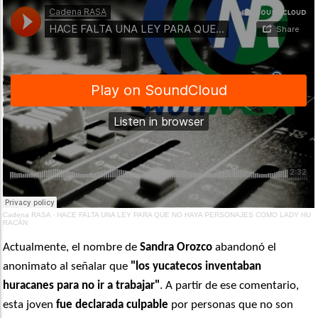
Cadena RASA
·
HACE FALTA UNA LEY PARA QUE NO HAYA PERSONAJES COMO LADY HU
RACÁN
Actualmente, el nombre de
Sandra Orozco
abandonó el
anonimato al señalar que
"los yucatecos inventaban
huracanes
para no ir a trabajar"
.
A partir de ese comentario,
esta joven
fue declarada culpable
por personas que no son