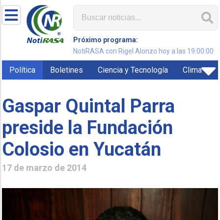
Próximo programa:
NotiRASA con Rigel Alonzo hoy a las 19:00:00
Política
Boletines
Ciencia y Tecnología
Clima
Gaspar Quintal Parra
preside la Fundación
Colosio en Yucatán
17 de marzo de 2014