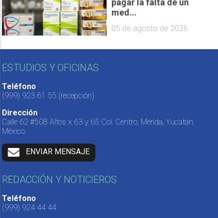
pagar la falta de un
med...
05 de agosto de 2026
ESTUDIOS Y OFICINAS
Teléfono
(999) 923 61 55
(recepción)
Dirección
Calle 62 #508 Altos x 63 y 65 Col. Centro, Mérida, Yucatán,
México.
ENVIAR MENSAJE
REDACCIÓN Y NOTICIEROS
Teléfono
(999) 924 44 44