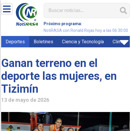
Próximo programa:
NotiRASA con Ronald Rojas hoy a las 06:30:00
Deportes
Boletines
Ciencia y Tecnología
Clima
Ganan terreno en el
deporte las mujeres, en
Tizimín
13 de mayo de 2026