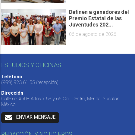
Definen a ganadores del
Premio Estatal de las
Juventudes 202...
06 de agosto de 2026
ESTUDIOS Y OFICINAS
Teléfono
(999) 923 61 55
(recepción)
Dirección
Calle 62 #508 Altos x 63 y 65 Col. Centro, Mérida, Yucatán,
México.
ENVIAR MENSAJE
REDACCIÓN Y NOTICIEROS