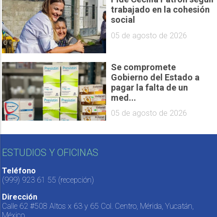
trabajado en la cohesión
social
05 de agosto de 2026
Se compromete
Gobierno del Estado a
pagar la falta de un
med...
05 de agosto de 2026
ESTUDIOS Y OFICINAS
Teléfono
(999) 923 61 55
(recepción)
Dirección
Calle 62 #508 Altos x 63 y 65 Col. Centro, Mérida, Yucatán,
México.