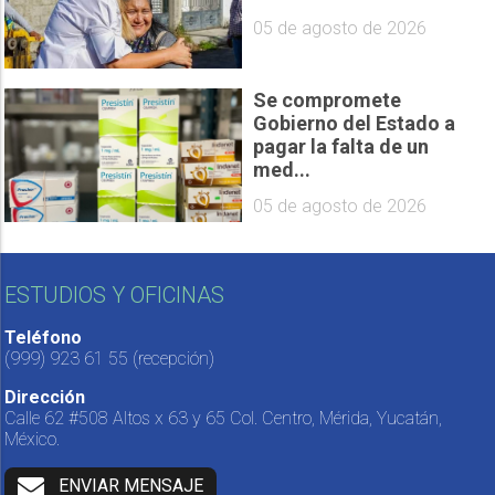
05 de agosto de 2026
Se compromete
Gobierno del Estado a
pagar la falta de un
med...
05 de agosto de 2026
ESTUDIOS Y OFICINAS
Teléfono
(999) 923 61 55
(recepción)
Dirección
Calle 62 #508 Altos x 63 y 65 Col. Centro, Mérida, Yucatán,
México.
ENVIAR MENSAJE