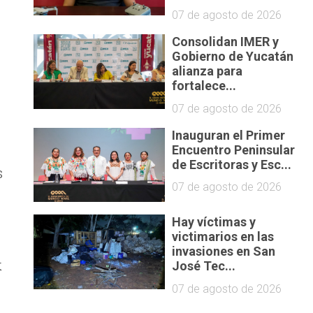
07 de agosto de 2026
Consolidan IMER y
Gobierno de Yucatán
alianza para
fortalece...
07 de agosto de 2026
Inauguran el Primer
Encuentro Peninsular
de Escritoras y Esc...
s
07 de agosto de 2026
Hay víctimas y
victimarios en las
invasiones en San
k
José Tec...
07 de agosto de 2026