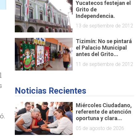
Yucatecos festejan el
Grito de
Independencia.
13 de septiembre de 2012
Tizimín: No se pintará
el Palacio Municipal
antes del Grito...
11 de septiembre de 2012
l
s
Noticias Recientes
Miércoles Ciudadano,
referente de atención
ó.
oportuna y clara...
05 de agosto de 2026