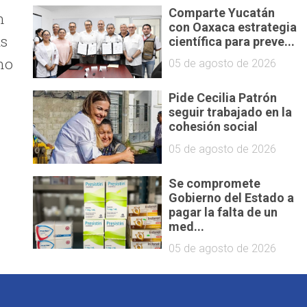
Comparte Yucatán
n
con Oaxaca estrategia
as
científica para preve...
no
05 de agosto de 2026
Pide Cecilia Patrón
seguir trabajado en la
cohesión social
05 de agosto de 2026
Se compromete
Gobierno del Estado a
pagar la falta de un
med...
05 de agosto de 2026