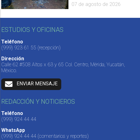
07 de agosto de 2026
ESTUDIOS Y OFICINAS
Teléfono
(999) 923 61 55
(recepción)
Dirección
Calle 62 #508 Altos x 63 y 65 Col. Centro, Mérida, Yucatán,
México.
ENVIAR MENSAJE
REDACCIÓN Y NOTICIEROS
Teléfono
(999) 924 44 44
WhatsApp
(999) 924 44 44
(comentarios y reportes)