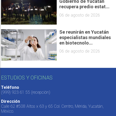
Gobierno de Yucatán
recupera predio estat...
06 de agosto de 2026
Se reunirán en Yucatán
especialistas mundiales
en biotecnolo...
06 de agosto de 2026
ESTUDIOS Y OFICINAS
Teléfono
(999) 923 61 55
(recepción)
Dirección
Calle 62 #508 Altos x 63 y 65 Col. Centro, Mérida, Yucatán,
México.