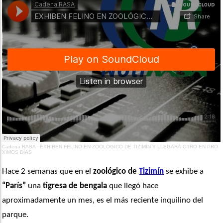
Cadena RASA
·
EXHIBEN FELINO EN ZOOLÓGICO DE TIZIMÍN Y LLEGARÁ OTRO EN PRO
XIMOS DÍAS
Hace 2 semanas que en el 
zoológico de 
Tizimín
 se exhibe a 
“París”
 una 
tigresa de bengala
 que llegó hace 
aproximadamente un mes, es el más reciente inquilino del 
parque.