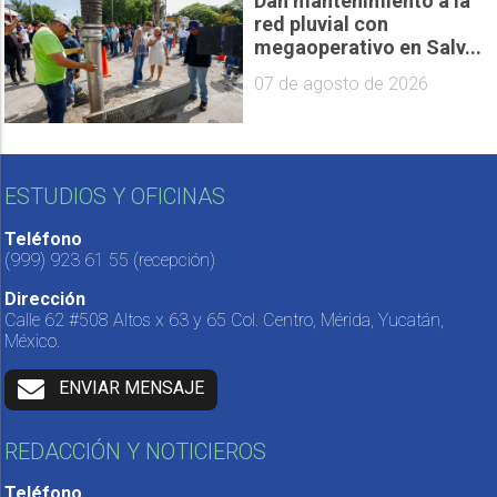
Dan mantenimiento a la
red pluvial con
megaoperativo en Salv...
07 de agosto de 2026
ESTUDIOS Y OFICINAS
Teléfono
(999) 923 61 55
(recepción)
Dirección
Calle 62 #508 Altos x 63 y 65 Col. Centro, Mérida, Yucatán,
México.
ENVIAR MENSAJE
REDACCIÓN Y NOTICIEROS
Teléfono