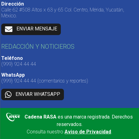
Dirección
Calle 62 #508 Altos x 63 y 65 Col. Centro, Mérida, Yucatán,
México.
ENVIAR MENSAJE
REDACCIÓN Y NOTICIEROS
Teléfono
(999) 924 44 44
WhatsApp
(999) 924 44 44
(comentarios y reportes)
ENVIAR WHATSAPP
Cadena RASA
es una marca registrada. Derechos
reservados.
Consulta nuestro
Aviso de Privacidad
.