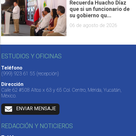
Recuerda Huacho Díaz
que si un funcionario de
su gobierno qu...
06 de agosto de 2026
ESTUDIOS Y OFICINAS
Teléfono
(999) 923 61 55
(recepción)
Dirección
Calle 62 #508 Altos x 63 y 65 Col. Centro, Mérida, Yucatán,
México.
ENVIAR MENSAJE
REDACCIÓN Y NOTICIEROS