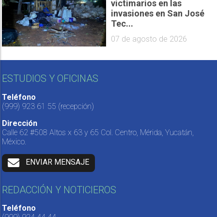
victimarios en las
invasiones en San José
Tec...
07 de agosto de 2026
ESTUDIOS Y OFICINAS
Teléfono
(999) 923 61 55
(recepción)
Dirección
Calle 62 #508 Altos x 63 y 65 Col. Centro, Mérida, Yucatán,
México.
ENVIAR MENSAJE
REDACCIÓN Y NOTICIEROS
Teléfono