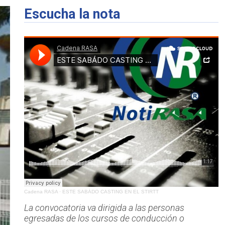
Escucha la nota
Cadena RASA
·
ESTE SABÁDO CASTING EN EL STIRTT
La convocatoria va dirigida a las personas
egresadas de los cursos de conducción o