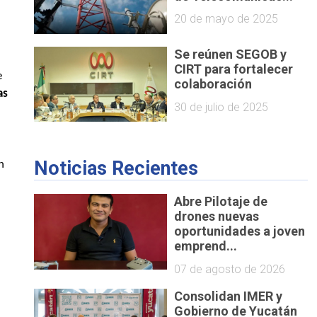
20 de mayo de 2025
Se reúnen SEGOB y
CIRT para fortalecer
e
colaboración
as
30 de julio de 2025
Noticias Recientes
n
Abre Pilotaje de
drones nuevas
oportunidades a joven
emprend...
07 de agosto de 2026
Consolidan IMER y
Gobierno de Yucatán