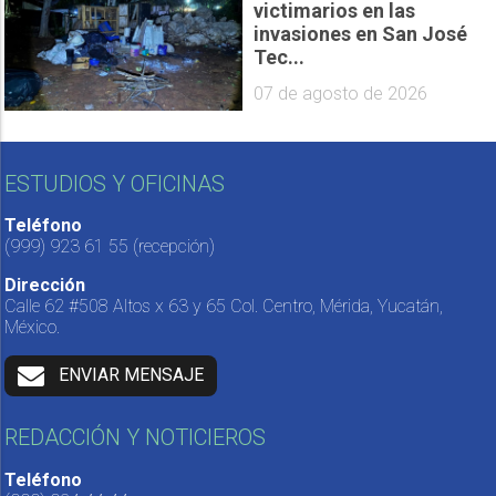
victimarios en las
invasiones en San José
Tec...
07 de agosto de 2026
ESTUDIOS Y OFICINAS
Teléfono
(999) 923 61 55
(recepción)
Dirección
Calle 62 #508 Altos x 63 y 65 Col. Centro, Mérida, Yucatán,
México.
ENVIAR MENSAJE
REDACCIÓN Y NOTICIEROS
Teléfono