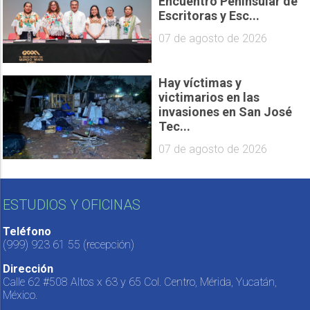
Encuentro Peninsular de
Escritoras y Esc...
07 de agosto de 2026
Hay víctimas y
victimarios en las
invasiones en San José
Tec...
07 de agosto de 2026
ESTUDIOS Y OFICINAS
Teléfono
(999) 923 61 55
(recepción)
Dirección
Calle 62 #508 Altos x 63 y 65 Col. Centro, Mérida, Yucatán,
México.