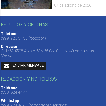
07 de agosto de 2026
ESTUDIOS Y OFICINAS
Teléfono
(999) 923 61 55
(recepción)
Dirección
Calle 62 #508 Altos x 63 y 65 Col. Centro, Mérida, Yucatán,
México.
ENVIAR MENSAJE
REDACCIÓN Y NOTICIEROS
Teléfono
(999) 924 44 44
WhatsApp
(999) 924 44 44
(comentarios y reportes)