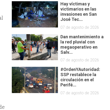
Hay víctimas y
victimarios en las
invasiones en San
al
José Tec...
07 de agosto de 2026
Dan mantenimiento a
la red pluvial con
megaoperativo en
Salv...
07 de agosto de 2026
#OrdenYAutoridad:
SSP restablece la
circulación en el
Perifé...
07 de agosto de 2026
de