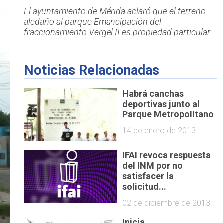
El ayuntamiento de Mérida aclaró que el terreno
aledaño al parque Emancipación del
fraccionamiento Vergel II es propiedad particular.
Noticias Relacionadas
Habrá canchas
deportivas junto al
Parque Metropolitano
14 de enero de 2013
IFAI revoca respuesta
del INM por no
satisfacer la
solicitud...
02 de diciembre de 2013
Inicia