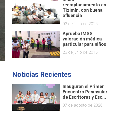
reemplacamiento en
Tizimín, con buena
afluencia
02 de junio de 2025
Aprueba IMSS
valoración médica
particular para niños
23 de junio de 2016
Noticias Recientes
Inauguran el Primer
Encuentro Peninsular
de Escritoras y Esc...
07 de agosto de 2026