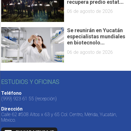
recupera predio estat...
06 de agosto de 2026
Se reunirán en Yucatán
especialistas mundiales
en biotecnolo...
06 de agosto de 2026
ESTUDIOS Y OFICINAS
Teléfono
(999) 923 61 55
(recepción)
Dirección
Calle 62 #508 Altos x 63 y 65 Col. Centro, Mérida, Yucatán,
México.