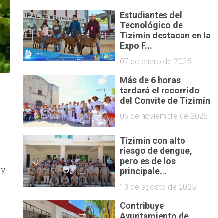
Estudiantes del
Tecnológico de
Tizimín destacan en la
Expo F...
07 de enero de 2025
Más de 6 horas
tardará el recorrido
del Convite de Tizimín
06 de noviembre de 2025
Tizimín con alto
riesgo de dengue,
pero es de los
 y
principale...
13 de agosto de 2025
Contribuye
Ayuntamiento de