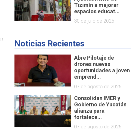
Tizimín a mejorar
espacios educat...
30 de julio de 2025
or
Noticias Recientes
Abre Pilotaje de
drones nuevas
oportunidades a joven
emprend...
07 de agosto de 2026
Consolidan IMER y
Gobierno de Yucatán
alianza para
fortalece...
07 de agosto de 2026