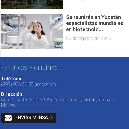
Se reunirán en Yucatán
especialistas mundiales
en biotecnolo...
06 de agosto de 2026
ESTUDIOS Y OFICINAS
Teléfono
(999) 923 61 55
(recepción)
Dirección
Calle 62 #508 Altos x 63 y 65 Col. Centro, Mérida, Yucatán,
México.
ENVIAR MENSAJE