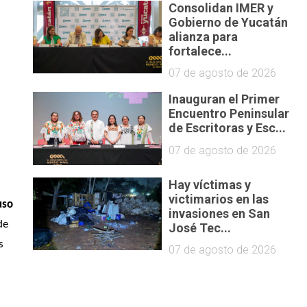
Consolidan IMER y
Gobierno de Yucatán
alianza para
fortalece...
07 de agosto de 2026
Inauguran el Primer
Encuentro Peninsular
de Escritoras y Esc...
07 de agosto de 2026
Hay víctimas y
victimarios en las
so 
invasiones en San
e 
José Tec...
 
07 de agosto de 2026