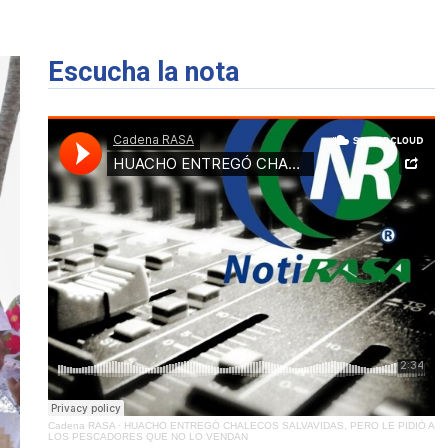
Escucha la nota
Cadena RASA
·
HUACHO ENTREGÓ CHALECOS SALVAVIDAS, PERO LE PIDIÓ A
LOS PESCADORES QUE NO LO VENDAN