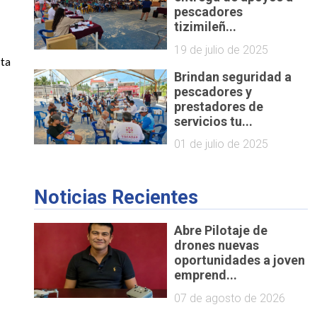
pescadores
tizimileñ...
19 de julio de 2025
ta 
Brindan seguridad a
pescadores y
prestadores de
servicios tu...
01 de julio de 2025
Noticias Recientes
Abre Pilotaje de
drones nuevas
oportunidades a joven
emprend...
07 de agosto de 2026