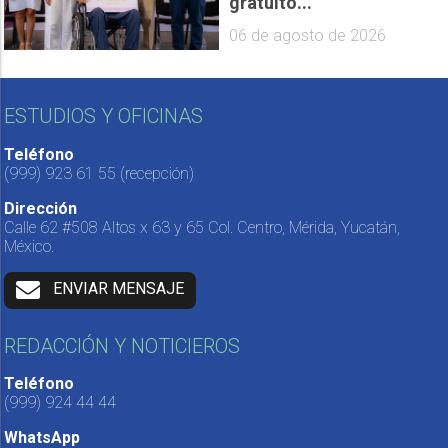
gratuito...
06 de agosto de 2026
ESTUDIOS Y OFICINAS
Teléfono
(999) 923 61 55
(recepción)
Dirección
Calle 62 #508 Altos x 63 y 65 Col. Centro, Mérida, Yucatán,
México.
ENVIAR MENSAJE
REDACCIÓN Y NOTICIEROS
Teléfono
(999) 924 44 44
WhatsApp