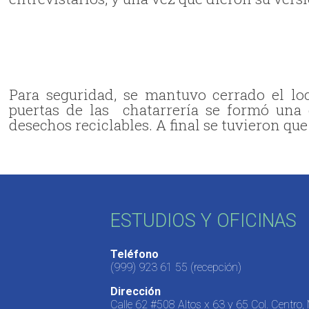
Para seguridad, se mantuvo cerrado el lo
puertas de las chatarrería se formó una
desechos reciclables. A final se tuvieron que
ESTUDIOS Y OFICINAS
Teléfono
(999) 923 61 55
(recepción)
Dirección
Calle 62 #508 Altos x 63 y 65 Col. Centro,