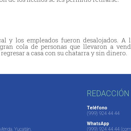
cal y los empleados fueron desalojados. A l
 gran cola de personas que llevaron a vend
 regresar a casa con su chatarra y sin dinero.
REDACCIÓN 
Teléfono
(999) 924 44 44
WhatsApp
 Mérida, Yucatán,
(999) 924 44 44
(come