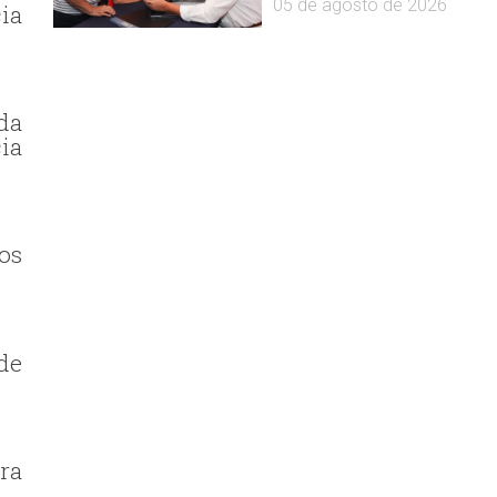
05 de agosto de 2026
ia
ada
ia
os
de
ra