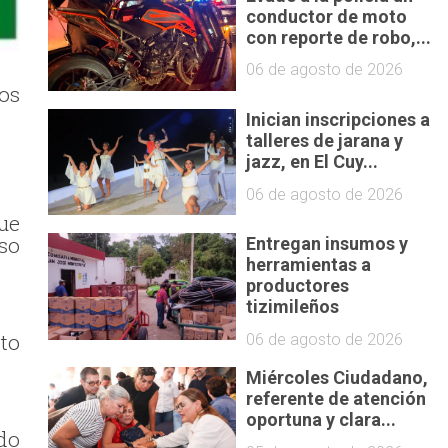
conductor de moto
con reporte de robo,...
06 de agosto de 2026
os
Inician inscripciones a
talleres de jarana y
jazz, en El Cuy...
06 de agosto de 2026
ue
so
Entregan insumos y
herramientas a
productores
tizimileños
to
06 de agosto de 2026
Miércoles Ciudadano,
referente de atención
oportuna y clara...
do