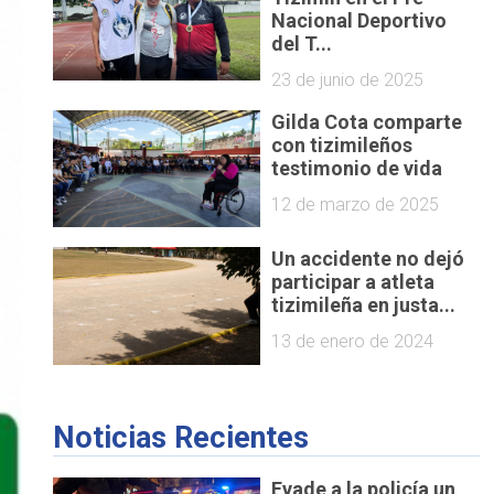
Nacional Deportivo
del T...
23 de junio de 2025
Gilda Cota comparte
con tizimileños
testimonio de vida
12 de marzo de 2025
Un accidente no dejó
participar a atleta
tizimileña en justa...
13 de enero de 2024
Noticias Recientes
Evade a la policía un