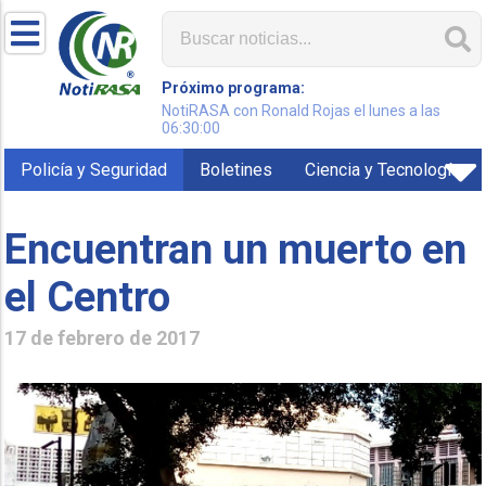
Próximo programa:
NotiRASA con Ronald Rojas el lunes a las
06:30:00
Policía y Seguridad
Boletines
Ciencia y Tecnología
Encuentran un muerto en
el Centro
17 de febrero de 2017