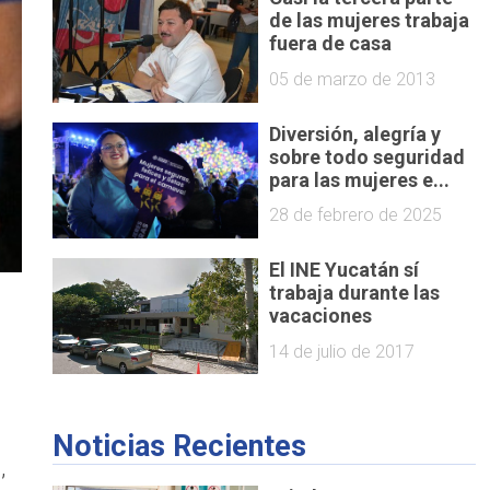
de las mujeres trabaja
fuera de casa
05 de marzo de 2013
Diversión, alegría y
sobre todo seguridad
para las mujeres e...
28 de febrero de 2025
El INE Yucatán sí
trabaja durante las
vacaciones
14 de julio de 2017
Noticias Recientes
,