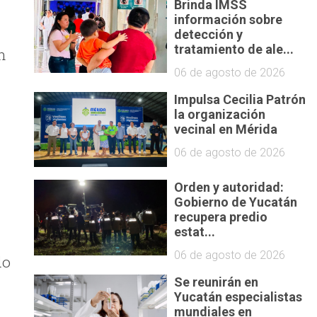
Brinda IMSS
información sobre
detección y
tratamiento de ale...
n
06 de agosto de 2026
Impulsa Cecilia Patrón
la organización
vecinal en Mérida
06 de agosto de 2026
Orden y autoridad:
Gobierno de Yucatán
recupera predio
estat...
06 de agosto de 2026
do
Se reunirán en
Yucatán especialistas
mundiales en