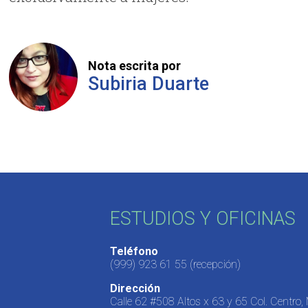
Nota escrita por
Subiria Duarte
ESTUDIOS Y OFICINAS
Teléfono
(999) 923 61 55
(recepción)
Dirección
Calle 62 #508 Altos x 63 y 65 Col. Centro,