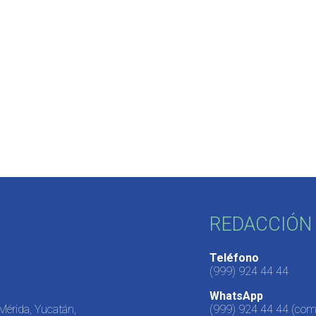
REDACCIÓN 
Teléfono
(999) 924 44 44
WhatsApp
 Mérida, Yucatán,
(999) 924 44 44
(come