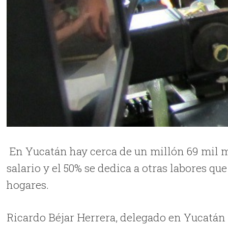
En Yucatán hay cerca de un millón 69 mil mu
salario y el 50% se dedica a otras labores q
hogares.
Ricardo Béjar Herrera, delegado en Yucatán d