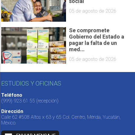
social
05 de agosto de 2026
Se compromete
Gobierno del Estado a
pagar la falta de un
med...
05 de agosto de 2026
ESTUDIOS Y OFICINAS
Teléfono
(999) 923 61 55
(recepción)
Dirección
Calle 62 #508 Altos x 63 y 65 Col. Centro, Mérida, Yucatán,
México.