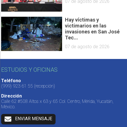
07 de agosto de 2026
Hay víctimas y
victimarios en las
invasiones en San José
Tec...
07 de agosto de 2026
ESTUDIOS Y OFICINAS
Teléfono
(999) 923 61 55
(recepción)
Dirección
Calle 62 #508 Altos x 63 y 65 Col. Centro, Mérida, Yucatán,
México.
ENVIAR MENSAJE