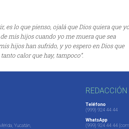
 es lo que pienso, ojalá que Dios quiera que y
 de mis hijos cuando yo me muera que sea
is hijos han sufrido, y yo espero en Dios que
 tanto calor que hay, tampoco”.
REDACCIÓN 
Teléfono
(999) 924 44 44
WhatsApp
 Mérida, Yucatán,
(999) 924 44 44
(come