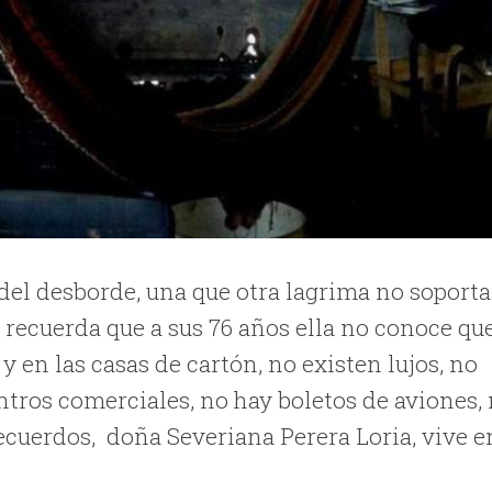
 del desborde, una que otra lagrima no soporta
 recuerda que a sus 76 años ella no conoce qu
y en las casas de cartón, no existen lujos, no
ntros comerciales, no hay boletos de aviones, 
 recuerdos, doña Severiana Perera Loria, vive e