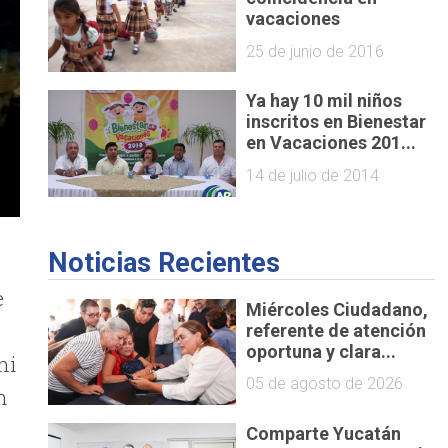
vacaciones
25 de junio de 2016
Ya hay 10 mil niños
inscritos en Bienestar
en Vacaciones 201...
14 de julio de 2014
Noticias Recientes
e
Miércoles Ciudadano,
referente de atención
oportuna y clara...
ni
05 de agosto de 2026
n
Comparte Yucatán