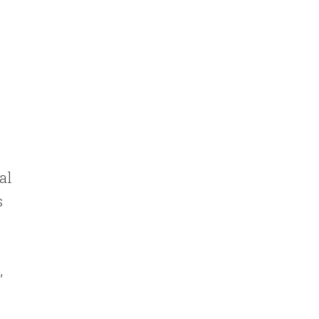
al
s
,