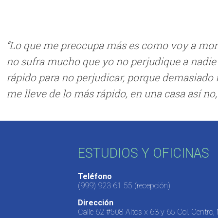
“Lo que me preocupa más es como voy a morir,
no sufra mucho que yo no perjudique a nadie
rápido para no perjudicar, porque demasiado m
me lleve de lo más rápido, en una casa así no,
ESTUDIOS Y OFICINAS
Teléfono
(999) 923 61 55
(recepción)
Dirección
Calle 62 #508 Altos x 63 y 65 Col. Centro,