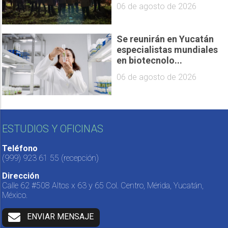
06 de agosto de 2026
Se reunirán en Yucatán
especialistas mundiales
en biotecnolo...
06 de agosto de 2026
ESTUDIOS Y OFICINAS
Teléfono
(999) 923 61 55
(recepción)
Dirección
Calle 62 #508 Altos x 63 y 65 Col. Centro, Mérida, Yucatán,
México.
ENVIAR MENSAJE