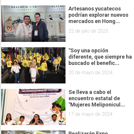
Artesanos yucatecos
podrían explorar nuevos
mercados en Hong...
22 de julio de 2025
"Soy una opción
diferente, que siempre ha
buscado el benefic...
20 de mayo de 2024
Se lleva a cabo el
encuentro estatal de
"Mujeres Meliponicul...
17 de mayo de 2024
Realizarán Expo