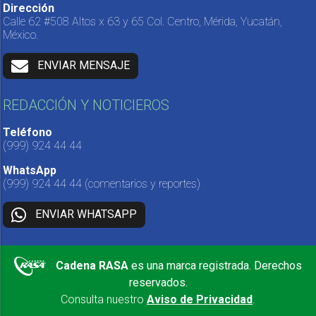
Dirección
Calle 62 #508 Altos x 63 y 65 Col. Centro, Mérida, Yucatán,
México.
ENVIAR MENSAJE
REDACCIÓN Y NOTICIEROS
Teléfono
(999) 924 44 44
WhatsApp
(999) 924 44 44
(comentarios y reportes)
ENVIAR WHATSAPP
Cadena RASA
es una marca registrada. Derechos
reservados.
Consulta nuestro
Aviso de Privacidad
.