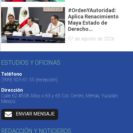
#OrdenYAutoridad:
Aplica Renacimiento
Maya Estado de
Derecho...
07 de agosto de 2026
ESTUDIOS Y OFICINAS
Teléfono
(999) 923 61 55
(recepción)
Dirección
Calle 62 #508 Altos x 63 y 65 Col. Centro, Mérida, Yucatán,
México.
ENVIAR MENSAJE
REDACCIÓN Y NOTICIEROS