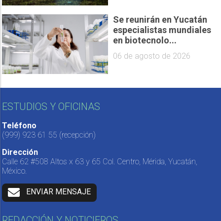
Se reunirán en Yucatán
especialistas mundiales
en biotecnolo...
06 de agosto de 2026
ESTUDIOS Y OFICINAS
Teléfono
(999) 923 61 55
(recepción)
Dirección
Calle 62 #508 Altos x 63 y 65 Col. Centro, Mérida, Yucatán,
México.
ENVIAR MENSAJE
REDACCIÓN Y NOTICIEROS