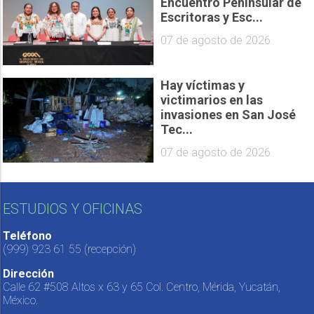
Encuentro Peninsular de
Escritoras y Esc...
07 de agosto de 2026
Hay víctimas y
victimarios en las
invasiones en San José
Tec...
07 de agosto de 2026
ESTUDIOS Y OFICINAS
Teléfono
(999) 923 61 55
(recepción)
Dirección
Calle 62 #508 Altos x 63 y 65 Col. Centro, Mérida, Yucatán,
México.