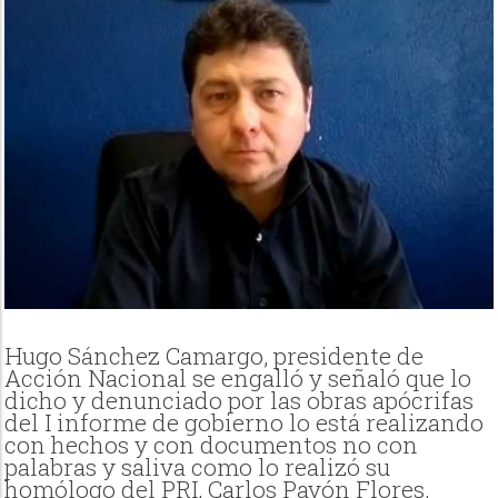
Hugo Sánchez Camargo, presidente de
Acción Nacional se engalló y señaló que lo
dicho y denunciado por las obras apócrifas
del I informe de gobierno lo está realizando
con hechos y con documentos no con
palabras y saliva como lo realizó su
homólogo del PRI, Carlos Pavón Flores.