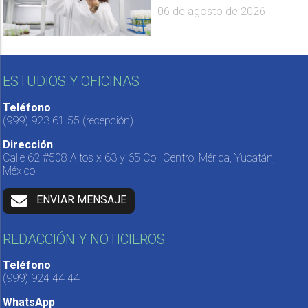
06 de agosto de 2026
ESTUDIOS Y OFICINAS
Teléfono
(999) 923 61 55
(recepción)
Dirección
Calle 62 #508 Altos x 63 y 65 Col. Centro, Mérida, Yucatán,
México.
ENVIAR MENSAJE
REDACCIÓN Y NOTICIEROS
Teléfono
(999) 924 44 44
WhatsApp