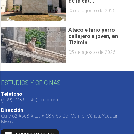
de la ent...
05 de agosto de 2026
Atacó e hirió perro
callejero a joven, en
Tizimín
05 de agosto de 2026
ESTUDIOS Y OFICINAS
Teléfono
(999) 923 61 55
(recepción)
Dirección
Calle 62 #508 Altos x 63 y 65 Col. Centro, Mérida, Yucatán,
México.