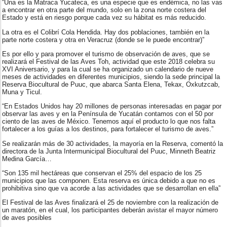
“Una es la Matraca Yucateca, es una especie que es endémica, no las vas
a encontrar en otra parte del mundo, solo en la zona norte costera del
Estado y está en riesgo porque cada vez su hábitat es más reducido.
La otra es el Colibrí Cola Hendida. Hay dos poblaciones, también en la
parte norte costera y otra en Veracruz (donde se le puede encontrar)”
Es por ello y para promover el turismo de observación de aves, que se
realizará el Festival de las Aves Toh, actividad que este 2018 celebra su
XVI Aniversario, y para la cual se ha organizado un calendario de nueve
meses de actividades en diferentes municipios, siendo la sede principal la
Reserva Biocultural de Puuc, que abarca Santa Elena, Tekax, Oxkutzcab,
Muna y Ticul.
“En Estados Unidos hay 20 millones de personas interesadas en pagar por
observar las aves y en la Península de Yucatán contamos con el 50 por
ciento de las aves de México. Tenemos aquí el producto lo que nos falta
fortalecer a los guías a los destinos, para fortalecer el turismo de aves.”
Se realizarán más de 30 actividades, la mayoría en la Reserva, comentó la
directora de la Junta Intermunicipal Biocultural del Puuc, Minneth Beatriz
Medina García…
“Son 135 mil hectáreas que conservan el 25% del espacio de los 25
municipios que las componen. Esta reserva es única debido a que no es
prohibitiva sino que va acorde a las actividades que se desarrollan en ella”
El Festival de las Aves finalizará el 25 de noviembre con la realización de
un maratón, en el cual, los participantes deberán avistar el mayor número
de aves posibles