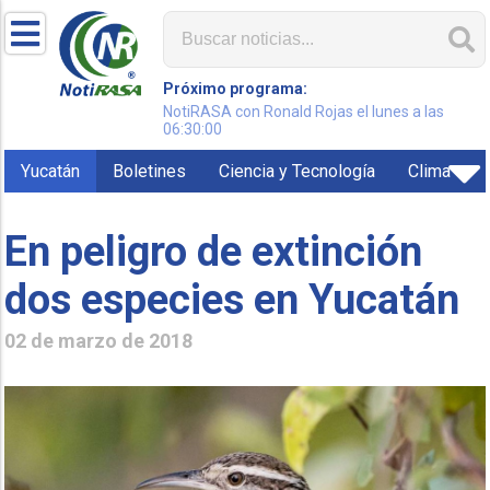
Próximo programa:
NotiRASA con Ronald Rojas el lunes a las
06:30:00
Yucatán
Boletines
Ciencia y Tecnología
Clima
En peligro de extinción
dos especies en Yucatán
02 de marzo de 2018