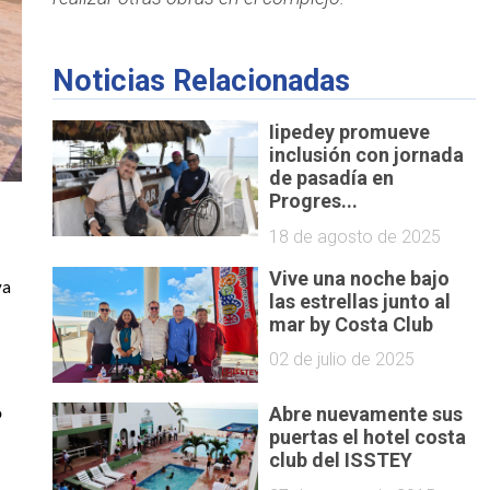
Noticias Relacionadas
Iipedey promueve
inclusión con jornada
de pasadía en
Progres...
18 de agosto de 2025
Vive una noche bajo
a 
las estrellas junto al
mar by Costa Club
02 de julio de 2025
Abre nuevamente sus
 
puertas el hotel costa
club del ISSTEY