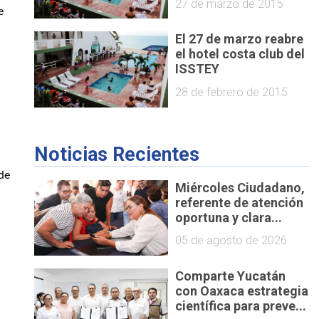
27 de marzo de 2015
 
El 27 de marzo reabre
el hotel costa club del
ISSTEY
28 de febrero de 2015
Noticias Recientes
de 
Miércoles Ciudadano,
referente de atención
oportuna y clara...
05 de agosto de 2026
Comparte Yucatán
con Oaxaca estrategia
científica para preve...