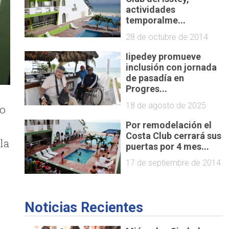
actividades
temporalme...
28 de octubre de 2014
Iipedey promueve
inclusión con jornada
de pasadía en
Progres...
18 de agosto de 2025
ro
Por remodelación el
Costa Club cerrará sus
la
puertas por 4 mes...
17 de septiembre de 2014
Noticias Recientes