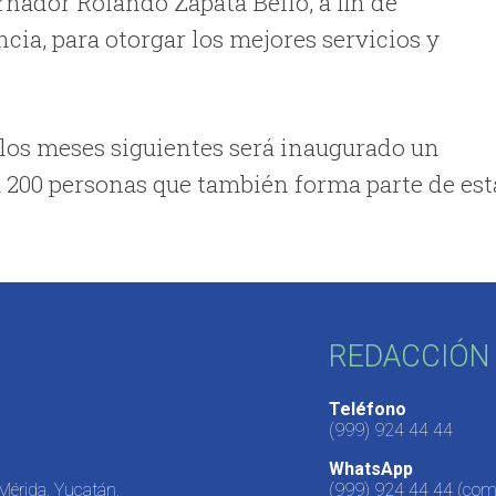
rnador Rolando Zapata Bello, a fin de
cia, para otorgar los mejores servicios y
los meses siguientes será inaugurado un
 200 personas que también forma parte de est
REDACCIÓN 
Teléfono
(999) 924 44 44
WhatsApp
 Mérida, Yucatán,
(999) 924 44 44
(come