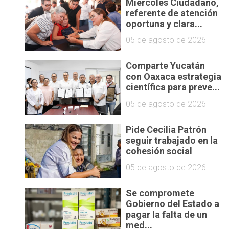
Miércoles Ciudadano,
referente de atención
oportuna y clara...
05 de agosto de 2026
Comparte Yucatán
con Oaxaca estrategia
científica para preve...
05 de agosto de 2026
Pide Cecilia Patrón
seguir trabajado en la
cohesión social
05 de agosto de 2026
Se compromete
Gobierno del Estado a
pagar la falta de un
med...