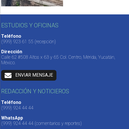
ESTUDIOS Y OFICINAS
Teléfono
(999) 923 61 55
(recepción)
Dirección
Calle 62 #508 Altos x 63 y 65 Col. Centro, Mérida, Yucatán,
México.
ENVIAR MENSAJE
REDACCIÓN Y NOTICIEROS
Teléfono
(999) 924 44 44
WhatsApp
(999) 924 44 44
(comentarios y reportes)