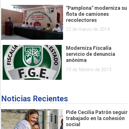
"Pamplona" moderniza su
flota de camiones
recolectores
22 de marzo de 2014
Moderniza Fiscalía
servicio de denuncia
anónima
19 de febrero de 2013
Noticias Recientes
Pide Cecilia Patrón seguir
trabajado en la cohesión
social