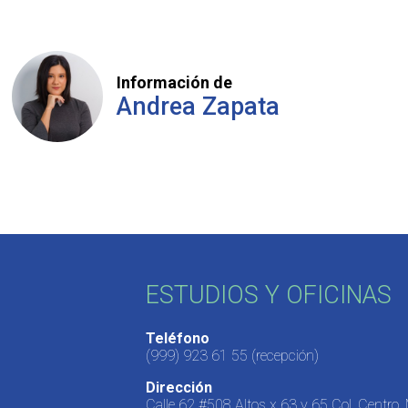
Información de
Andrea Zapata
ESTUDIOS Y OFICINAS
Teléfono
(999) 923 61 55
(recepción)
Dirección
Calle 62 #508 Altos x 63 y 65 Col. Centro,