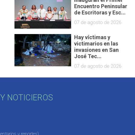
Encuentro Peninsular
de Escritoras y Esc...
07 de agosto de 2026
Hay víctimas y
victimarios en las
invasiones en San
José Tec...
07 de agosto de 2026
Y NOTICIEROS
ntarios y reportes)