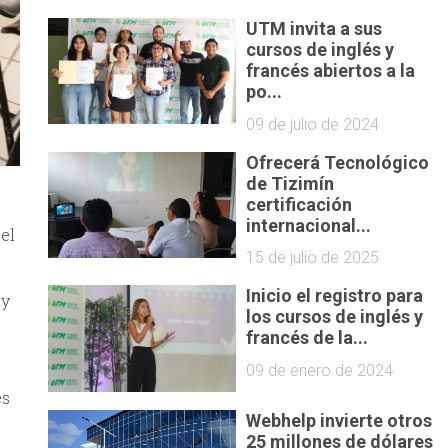
UTM invita a sus
cursos de inglés y
francés abiertos a la
po...
09 de julio de 2024
Ofrecerá Tecnológico
de Tizimín
certificación
internacional...
el
15 de julio de 2025
Inicio el registro para
 y
los cursos de inglés y
francés de la...
09 de enero de 2024
es
Webhelp invierte otros
25 millones de dólares