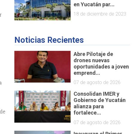
en Yucatán par...
18 de diciembre de 2023
r
Noticias Recientes
Abre Pilotaje de
drones nuevas
oportunidades a joven
emprend...
a
07 de agosto de 2026
Consolidan IMER y
Gobierno de Yucatán
alianza para
 de
fortalece...
r
07 de agosto de 2026
Inauguran el Primer