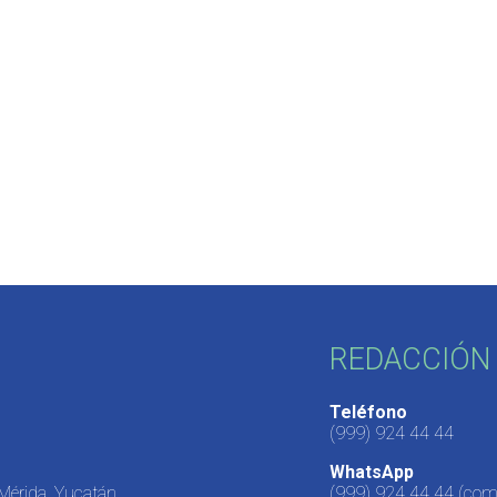
REDACCIÓN 
Teléfono
(999) 924 44 44
WhatsApp
 Mérida, Yucatán,
(999) 924 44 44
(come