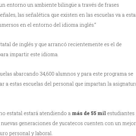
un entorno un ambiente bilingüe a través de frases
ñales, las señalética que existen en las escuelas va a esta
nmersos en el entorno del idioma inglés.”
atal de inglés y que arrancó recientemente es el de
para impartir este idioma.
scuelas abarcando 34,600 alumnos y para este programa se
r a estas escuelas del personal que impartan la asignatur
no estatal estará atendiendo a
más de 55 mil
estudiantes
as nuevas generaciones de yucatecos cuenten con un mejo
ro personal y laboral.