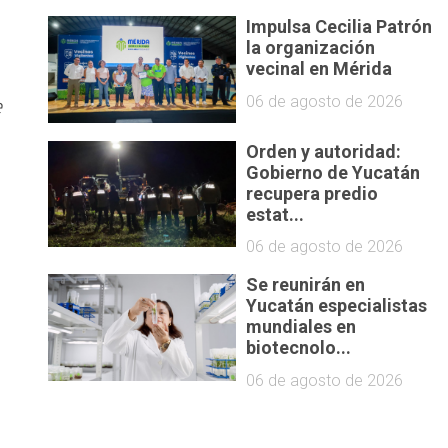
Impulsa Cecilia Patrón
la organización
vecinal en Mérida
06 de agosto de 2026
e
Orden y autoridad:
Gobierno de Yucatán
recupera predio
estat...
06 de agosto de 2026
Se reunirán en
Yucatán especialistas
mundiales en
biotecnolo...
06 de agosto de 2026