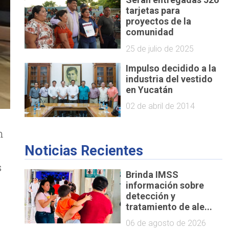
tarjetas para
proyectos de la
comunidad
25 de julio de 2025
Impulso decidido a la
industria del vestido
en Yucatán
02 de abril de 2014
n
Noticias Recientes
s
Brinda IMSS
información sobre
detección y
tratamiento de ale...
06 de agosto de 2026