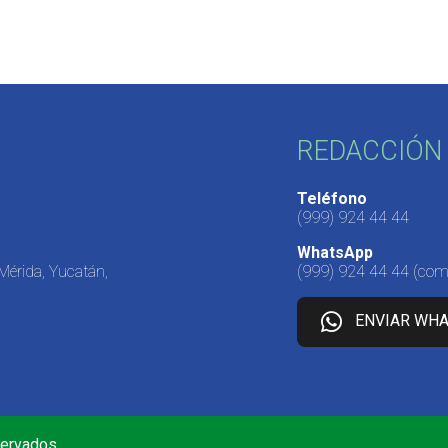
REDACCIÓN 
Teléfono
(999) 924 44 44
WhatsApp
 Mérida, Yucatán,
(999) 924 44 44
(come
ENVIAR WH
servados.