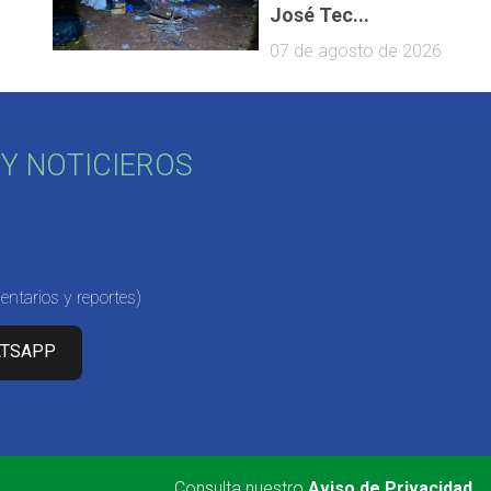
José Tec...
07 de agosto de 2026
Y NOTICIEROS
ntarios y reportes)
ATSAPP
Consulta nuestro
Aviso de Privacidad
.