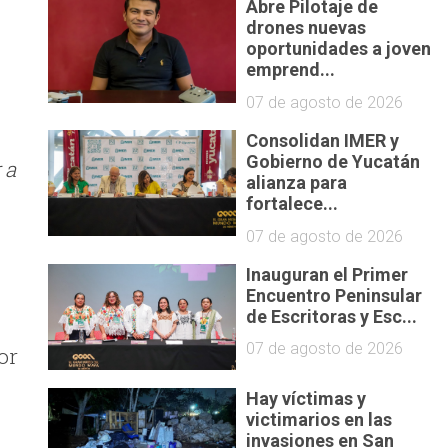
Abre Pilotaje de
drones nuevas
oportunidades a joven
emprend...
07 de agosto de 2026
Consolidan IMER y
Gobierno de Yucatán
 a
alianza para
fortalece...
07 de agosto de 2026
Inauguran el Primer
Encuentro Peninsular
de Escritoras y Esc...
07 de agosto de 2026
or
Hay víctimas y
victimarios en las
invasiones en San