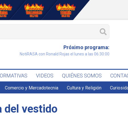
Próximo programa:
NotiRASA con Ronald Rojas el lunes a las 06:30:00
FORMATIVAS
VIDEOS
QUIÉNES SOMOS
CONTA
Comercio y Mercadotecnia
Cultura y Religión
Curiosid
a del vestido