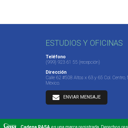
ESTUDIOS Y OFICINAS
Teléfono
(999) 923 61 55
(recepción)
Dirección
Calle 62 #508 Altos x 63 y 65 Col. Centro,
México.
ENVIAR MENSAJE
Cadena RASA
es una marca registrada. Derechos re