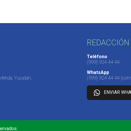
REDACCIÓN 
Teléfono
(999) 924 44 44
WhatsApp
 Mérida, Yucatán,
(999) 924 44 44
(come
ENVIAR WH
servados.