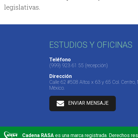
legislativas.
ESTUDIOS Y OFICINAS
Teléfono
(999) 923 61 55
(recepción)
Dirección
Calle 62 #508 Altos x 63 y 65 Col. Centro,
México.
ENVIAR MENSAJE
Cadena RASA
es una marca registrada. Derechos re