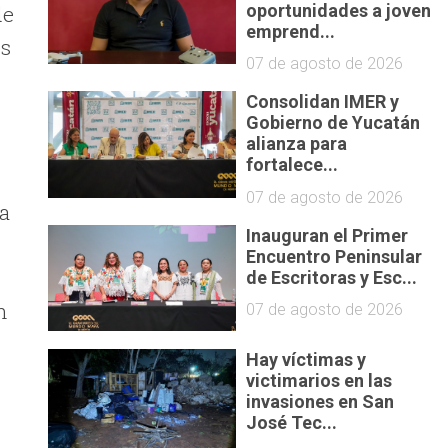
oportunidades a joven
de
emprend...
es
07 de agosto de 2026
Consolidan IMER y
Gobierno de Yucatán
alianza para
fortalece...
07 de agosto de 2026
la
Inauguran el Primer
Encuentro Peninsular
de Escritoras y Esc...
n
07 de agosto de 2026
Hay víctimas y
o
victimarios en las
invasiones en San
José Tec...